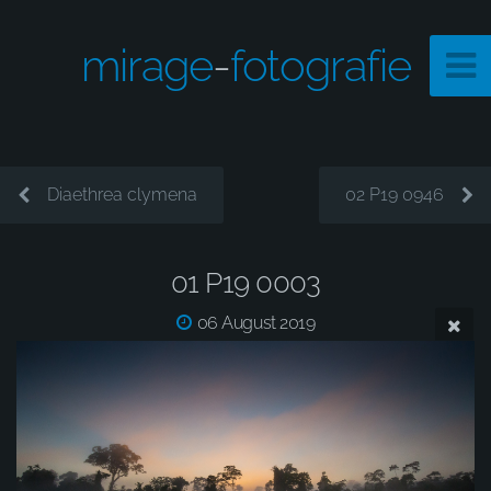
mirage
-
fotografie
Diaethrea clymena
02 P19 0946
01 P19 0003
06 August 2019